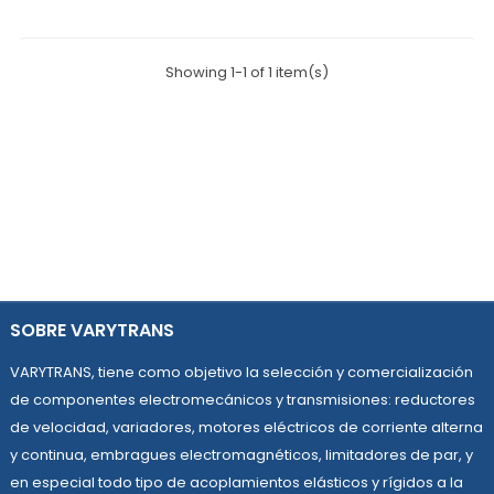
Showing 1-1 of 1 item(s)
SOBRE VARYTRANS
VARYTRANS, tiene como objetivo la selección y comercialización
de componentes electromecánicos y transmisiones: reductores
de velocidad, variadores, motores eléctricos de corriente alterna
y continua, embragues electromagnéticos, limitadores de par, y
en especial todo tipo de acoplamientos elásticos y rígidos a la