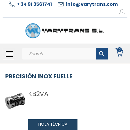
+ 34 91 3561741
info@varytrans.com
0
search
PRECISIÓN INOX FUELLE
KB2VA
HOJA TÉCNICA