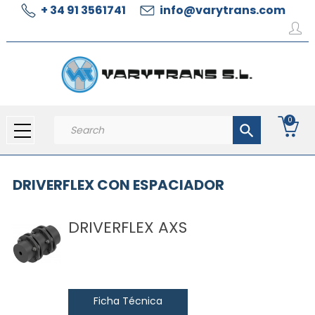
+ 34 91 3561741
info@varytrans.com
0
search
DRIVERFLEX CON ESPACIADOR
DRIVERFLEX AXS
Ficha Técnica