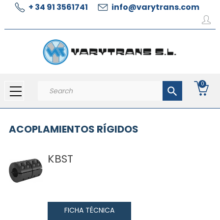
+ 34 91 3561741
info@varytrans.com
0
search
ACOPLAMIENTOS RÍGIDOS
KBST
FICHA TÉCNICA