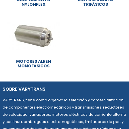
NYLONFLEX
TRIFÁSICOS
MOTORES ALREN
MONOFÁSICOS
SOBRE VARYTRANS
VARYTRANS, tiene como objetivo la selección y comercialización
de componentes electromecánicos y transmisiones: reductores
de velocidad, variadores, motores eléctricos de corriente alterna
y continua, embragues electromagnéticos, limitadores de par, y
en especial todo tipo de acoplamientos elásticos y rígidos a la