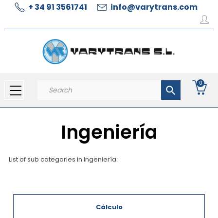
+ 34 91 3561741
info@varytrans.com
0
search
Ingeniería
List of sub categories in Ingeniería:
Cálculo