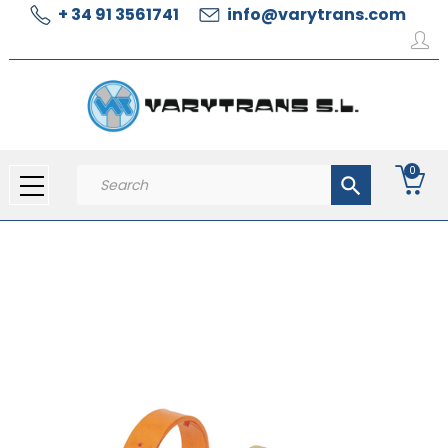
+ 34 91 3561741
info@varytrans.com
0
search